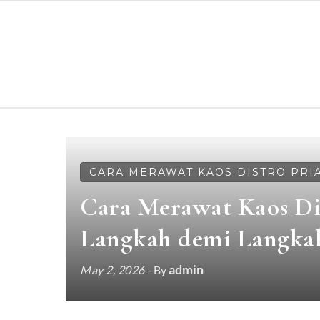
Skip to content
CARA MERAWAT KAOS DISTRO PRI
Cara Merawat Kaos Di
Langkah demi Langka
admin
May 2, 2026
- By