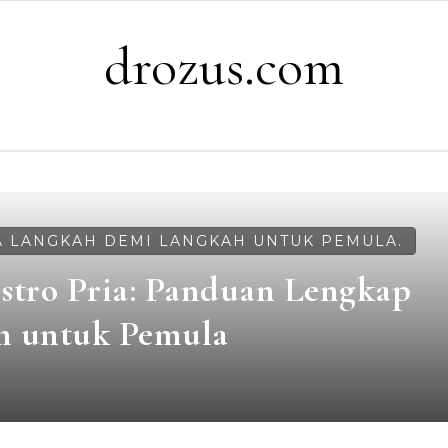
drozus.com
A LANGKAH DEMI LANGKAH UNTUK PEMULA.
stro Pria: Panduan Lengkap
h untuk Pemula