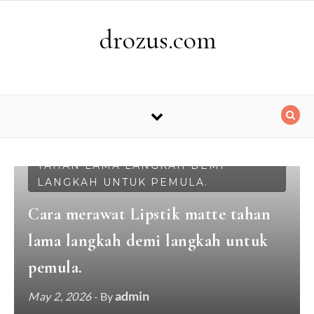
Skip to content
drozus.com
CARA MERAWAT LIPSTIK MATTE
TAHAN LAMA LANGKAH DEMI
LANGKAH UNTUK PEMULA.
Cara merawat Lipstik matte tahan
lama langkah demi langkah untuk
pemula.
admin
May 2, 2026
- By