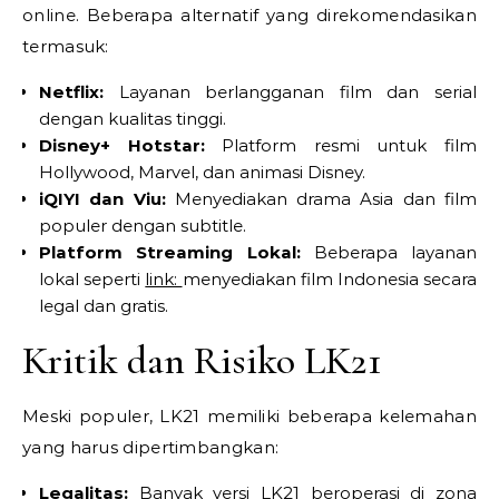
online. Beberapa alternatif yang direkomendasikan
termasuk:
Netflix:
Layanan berlangganan film dan serial
dengan kualitas tinggi.
Disney+ Hotstar:
Platform resmi untuk film
Hollywood, Marvel, dan animasi Disney.
iQIYI dan Viu:
Menyediakan drama Asia dan film
populer dengan subtitle.
Platform Streaming Lokal:
Beberapa layanan
lokal seperti
link:
menyediakan film Indonesia secara
legal dan gratis.
Kritik dan Risiko LK21
Meski populer, LK21 memiliki beberapa kelemahan
yang harus dipertimbangkan:
Legalitas:
Banyak versi LK21 beroperasi di zona