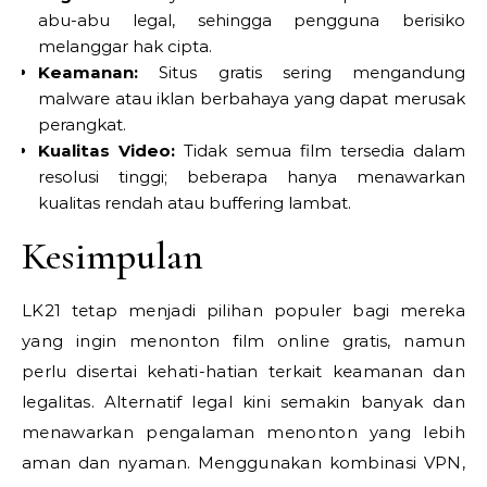
abu-abu legal, sehingga pengguna berisiko
melanggar hak cipta.
Keamanan:
Situs gratis sering mengandung
malware atau iklan berbahaya yang dapat merusak
perangkat.
Kualitas Video:
Tidak semua film tersedia dalam
resolusi tinggi; beberapa hanya menawarkan
kualitas rendah atau buffering lambat.
Kesimpulan
LK21 tetap menjadi pilihan populer bagi mereka
yang ingin menonton film online gratis, namun
perlu disertai kehati-hatian terkait keamanan dan
legalitas. Alternatif legal kini semakin banyak dan
menawarkan pengalaman menonton yang lebih
aman dan nyaman. Menggunakan kombinasi VPN,