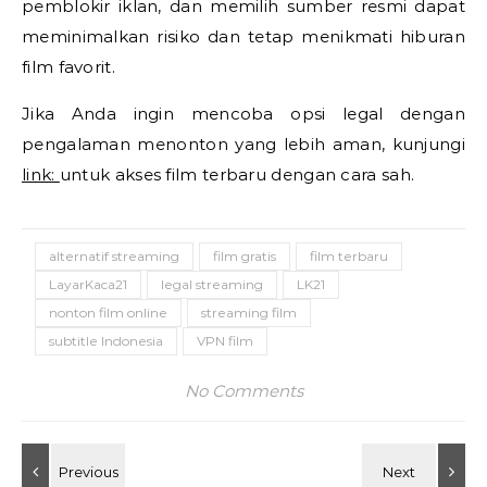
pemblokir iklan, dan memilih sumber resmi dapat
meminimalkan risiko dan tetap menikmati hiburan
film favorit.
Jika Anda ingin mencoba opsi legal dengan
pengalaman menonton yang lebih aman, kunjungi
link:
untuk akses film terbaru dengan cara sah.
alternatif streaming
film gratis
film terbaru
LayarKaca21
legal streaming
LK21
nonton film online
streaming film
subtitle Indonesia
VPN film
No Comments