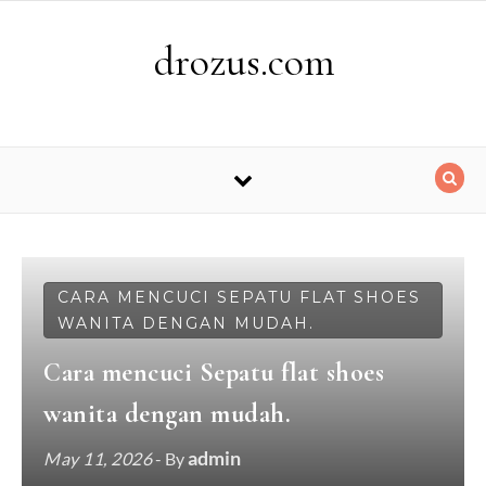
Skip to content
drozus.com
CARA MENCUCI SEPATU FLAT SHOES
WANITA DENGAN MUDAH.
Cara mencuci Sepatu flat shoes
wanita dengan mudah.
admin
May 11, 2026
- By