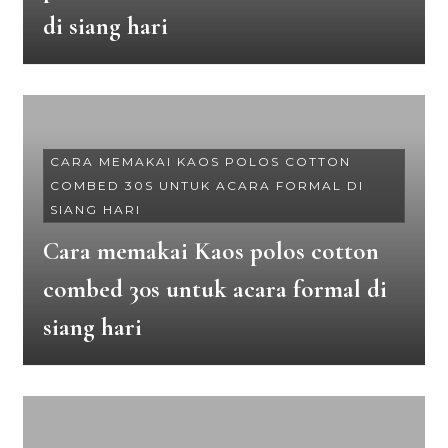
di siang hari
CARA MEMAKAI KAOS POLOS COTTON
COMBED 30S UNTUK ACARA FORMAL DI
SIANG HARI
Cara memakai Kaos polos cotton
combed 30s untuk acara formal di
siang hari