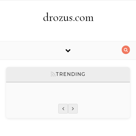
Skip to content
drozus.com
TRENDING