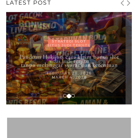
LATEST POST
STRATEGI SLOT
SITUS JUDI TERJITU
Panduan Hokijoss cara klaim bonus slot
situs Judi terjitu
tanpa melanggar syarat dan ketentuan
FEBRUARY 20, 2026
MARCH 4, 2026