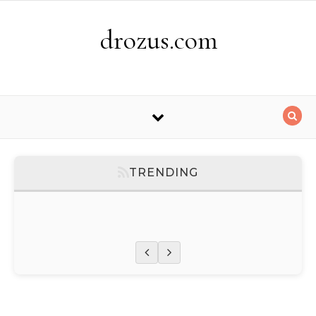
Skip to content
drozus.com
TRENDING