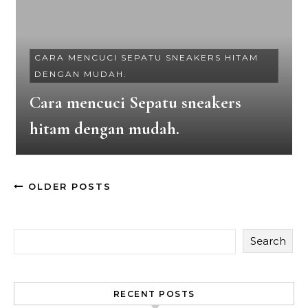
CARA MENCUCI SEPATU SNEAKERS HITAM
DENGAN MUDAH.
Cara mencuci Sepatu sneakers
hitam dengan mudah.
OLDER POSTS
Search
RECENT POSTS