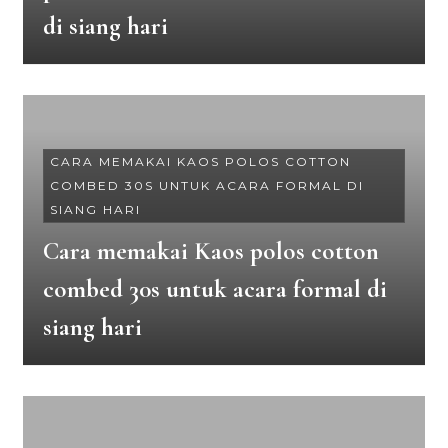
di siang hari
CARA MEMAKAI KAOS POLOS COTTON
COMBED 30S UNTUK ACARA FORMAL DI
SIANG HARI
Cara memakai Kaos polos cotton
combed 30s untuk acara formal di
siang hari