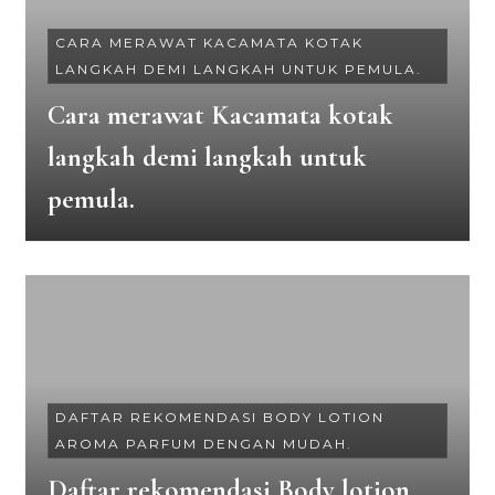
CARA MERAWAT KACAMATA KOTAK
LANGKAH DEMI LANGKAH UNTUK PEMULA.
Cara merawat Kacamata kotak
langkah demi langkah untuk
pemula.
DAFTAR REKOMENDASI BODY LOTION
AROMA PARFUM DENGAN MUDAH.
Daftar rekomendasi Body lotion