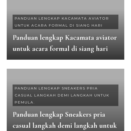
PANDUAN LENGKAP KACAMATA AVIATOR
UNTUK ACARA FORMAL DI SIANG HARI
Panduan lengkap Kacamata aviator
untuk acara formal di siang hari
PANDUAN LENGKAP SNEAKERS PRIA
CASUAL LANGKAH DEMI LANGKAH UNTUK
PEMULA.
Panduan lengkap Sneakers pria
casual langkah demi langkah untuk