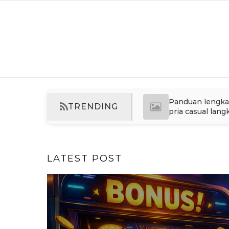
Skip to content
Panduan lengkap Kacamata
Panduan lengka
TRENDING
aviator untuk acara formal di
pria casual lan
siang hari
langkah untuk 
LATEST POST