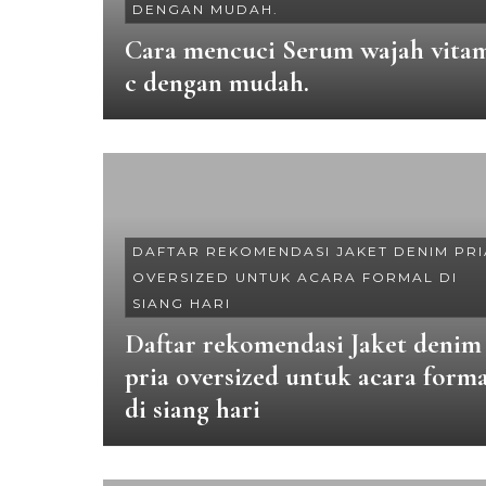
DENGAN MUDAH.
Cara mencuci Serum wajah vita
c dengan mudah.
DAFTAR REKOMENDASI JAKET DENIM PRI
OVERSIZED UNTUK ACARA FORMAL DI
SIANG HARI
Daftar rekomendasi Jaket denim
pria oversized untuk acara forma
di siang hari