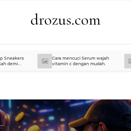
drozus.com
p Sneakers
Cara mencuci Serum wajah
gkah demi
vitamin c dengan mudah.
pemula.