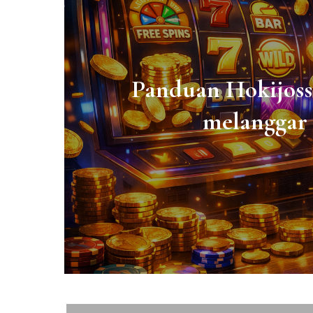
Panduan Hokijoss 
sit
melanggar 