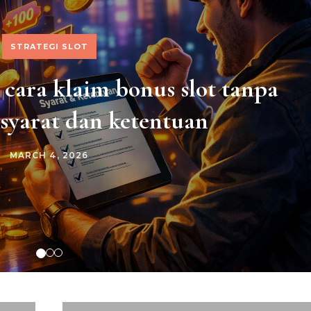
STRATEGI SLOT
SITUS JUDI TERJITU
cara klaim bonus slot tanpa
us Judi terjitu
syarat dan ketentuan
FEBRUARY 20, 2026
MARCH 4, 2026