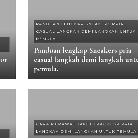
PANDUAN LENGKAP SNEAKERS PRIA
CASUAL LANGKAH DEMI LANGKAH UNTUK
PEMULA.
Panduan lengkap Sneakers pria
tor
casual langkah demi langkah unt
pemula.
CARA MERAWAT JAKET TRACKTOP PRIA
LANGKAH DEMI LANGKAH UNTUK PEMULA