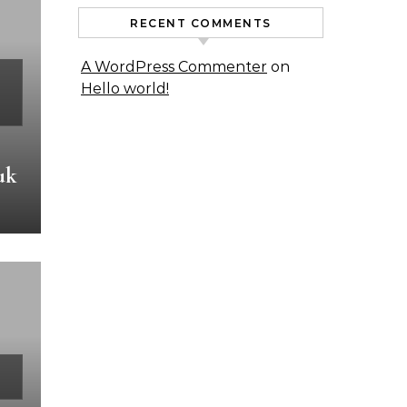
RECENT COMMENTS
A WordPress Commenter
on
Hello world!
uk
.