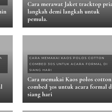
Cara merawat Jaket tracktop pri
min
langkah demi langkah untuk
pemula.
A
CARA MEMAKAI KAOS POLOS COTTON
COMBED 30S UNTUK ACARA FORMAL DI
SIANG HARI
Cara memakai Kaos polos cotton
l
combed 30s untuk acara formal d
siang hari