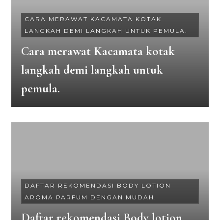
CARA MERAWAT KACAMATA KOTAK
LANGKAH DEMI LANGKAH UNTUK PEMULA.
Cara merawat Kacamata kotak
langkah demi langkah untuk
pemula.
DAFTAR REKOMENDASI BODY LOTION
AROMA PARFUM DENGAN MUDAH.
Daftar rekomendasi Body lotion