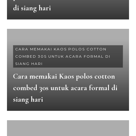
di siang hari
CARA MEMAKAI KAOS POLOS COTTON
COMBED 30S UNTUK ACARA FORMAL DI
SIANG HARI
Cara memakai Kaos polos cotton
combed 30s untuk acara formal di
siang hari