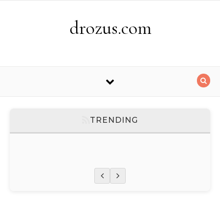
Skip to content
drozus.com
TRENDING