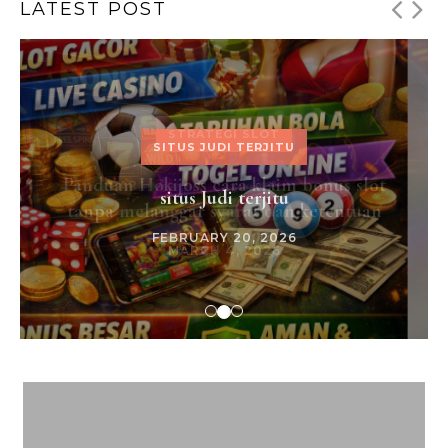
LATEST POST
STRATEGI SLOT
SITUS JUDI TERJITU
Panduan Hokijoss cara klaim bonus slot
situs Judi terjitu
tanpa melanggar syarat dan ketentuan
FEBRUARY 20, 2026
MARCH 4, 2026