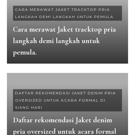
CARA MERAWAT JAKET TRACKTOP PRIA
LANGKAH DEMI LANGKAH UNTUK PEMULA.
Cara merawat Jaket tracktop pria
langkah demi langkah untuk
pemula.
DAFTAR REKOMENDASI JAKET DENIM PRIA
OVERSIZED UNTUK ACARA FORMAL DI
SIANG HARI
Daftar rekomendasi Jaket denim
pria oversized untuk acara formal