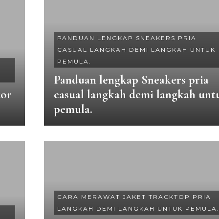
PANDUAN LENGKAP SNEAKERS PRIA
CASUAL LANGKAH DEMI LANGKAH UNTUK
PEMULA.
Panduan lengkap Sneakers pria
tor
casual langkah demi langkah unt
pemula.
CARA MERAWAT JAKET TRACKTOP PRIA
LANGKAH DEMI LANGKAH UNTUK PEMULA