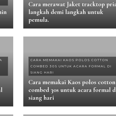
Cara merawat Jaket tracktop pri
min
langkah demi langkah untuk
pemula.
A
CARA MEMAKAI KAOS POLOS COTTON
COMBED 30S UNTUK ACARA FORMAL DI
SIANG HARI
Cara memakai Kaos polos cotton
l
combed 30s untuk acara formal d
siang hari