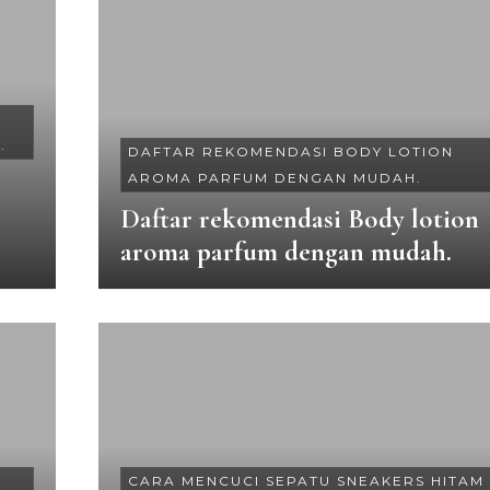
.
DAFTAR REKOMENDASI BODY LOTION
AROMA PARFUM DENGAN MUDAH.
Daftar rekomendasi Body lotion
aroma parfum dengan mudah.
CARA MENCUCI SEPATU SNEAKERS HITAM