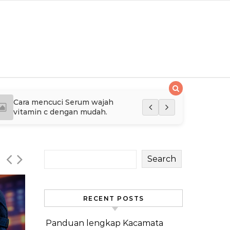
Cara mencuci Serum wajah
Cara merawat Jak
vitamin c dengan mudah.
pria langkah dem
untuk pemula.
Search
RECENT POSTS
Panduan lengkap Kacamata