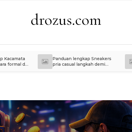
drozus.com
ap Kacamata
Panduan lengkap Sneakers
ara formal di
pria casual langkah demi
langkah untuk pemula.