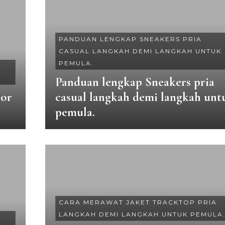
PANDUAN LENGKAP SNEAKERS PRIA
CASUAL LANGKAH DEMI LANGKAH UNTUK
PEMULA.
Panduan lengkap Sneakers pria
tor
casual langkah demi langkah unt
pemula.
CARA MERAWAT JAKET TRACKTOP PRIA
LANGKAH DEMI LANGKAH UNTUK PEMULA