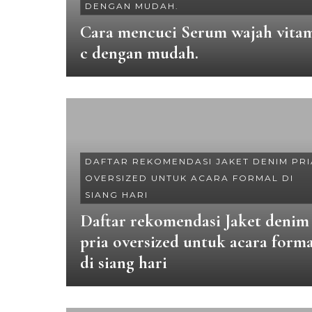
DENGAN MUDAH.
Cara mencuci Serum wajah vita
c dengan mudah.
DAFTAR REKOMENDASI JAKET DENIM PRI
OVERSIZED UNTUK ACARA FORMAL DI
SIANG HARI
Daftar rekomendasi Jaket denim
pria oversized untuk acara forma
di siang hari