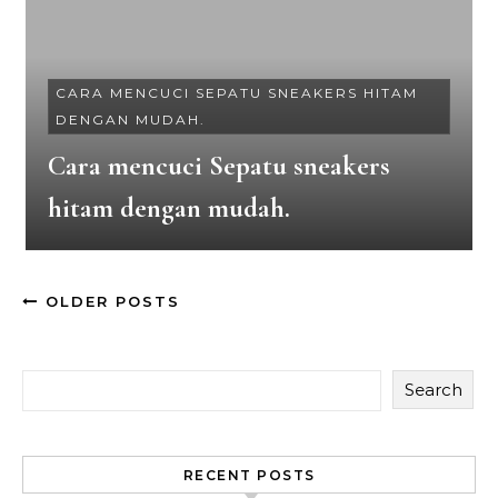
CARA MENCUCI SEPATU SNEAKERS HITAM
DENGAN MUDAH.
Cara mencuci Sepatu sneakers
hitam dengan mudah.
OLDER POSTS
Search
RECENT POSTS