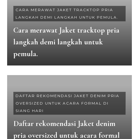
CARA MERAWAT JAKET TRACKTOP PRIA
LANGKAH DEMI LANGKAH UNTUK PEMULA.
Cara merawat Jaket tracktop pria
langkah demi langkah untuk
pemula.
DAFTAR REKOMENDASI JAKET DENIM PRIA
OVERSIZED UNTUK ACARA FORMAL DI
SIANG HARI
Daftar rekomendasi Jaket denim
pria oversized untuk acara formal