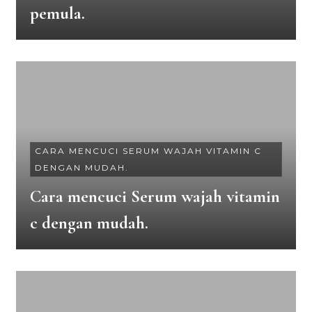
pemula.
CARA MENCUCI SERUM WAJAH VITAMIN C
DENGAN MUDAH.
Cara mencuci Serum wajah vitamin
c dengan mudah.