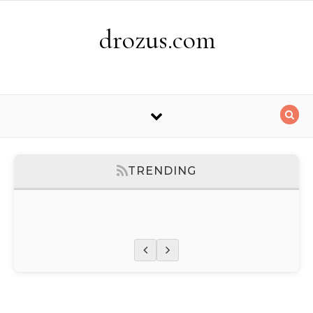
Skip to content
drozus.com
TRENDING