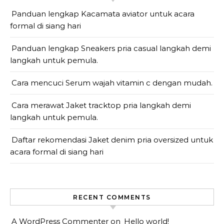
Panduan lengkap Kacamata aviator untuk acara
formal di siang hari
Panduan lengkap Sneakers pria casual langkah demi
langkah untuk pemula.
Cara mencuci Serum wajah vitamin c dengan mudah.
Cara merawat Jaket tracktop pria langkah demi
langkah untuk pemula.
Daftar rekomendasi Jaket denim pria oversized untuk
acara formal di siang hari
RECENT COMMENTS
A WordPress Commenter
on
Hello world!