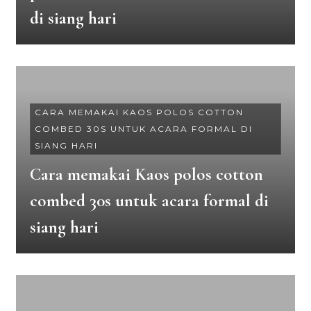
di siang hari
CARA MEMAKAI KAOS POLOS COTTON
COMBED 30S UNTUK ACARA FORMAL DI
SIANG HARI
Cara memakai Kaos polos cotton
combed 30s untuk acara formal di
siang hari