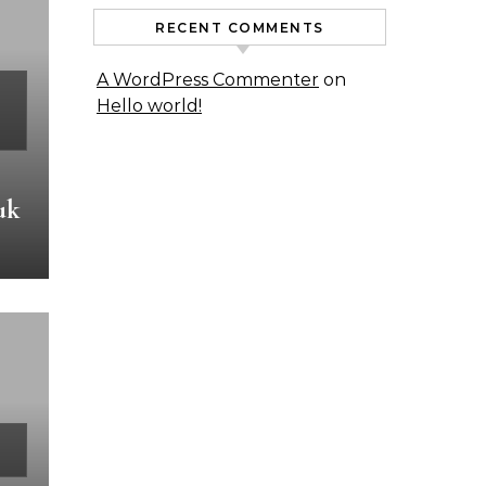
RECENT COMMENTS
A WordPress Commenter
on
Hello world!
uk
.