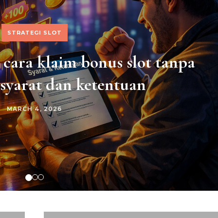
STRATEGI SLOT
SITUS JUDI TERJITU
cara klaim bonus slot tanpa
us Judi terjitu
syarat dan ketentuan
FEBRUARY 20, 2026
MARCH 4, 2026