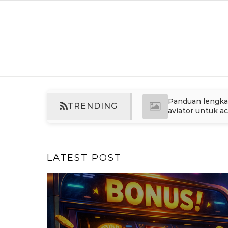
Skip to content
Panduan lengkap Kacamata
Panduan lengk
TRENDING
aviator untuk acara formal di
pria casual lan
siang hari
langkah untuk 
LATEST POST