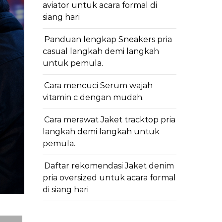
aviator untuk acara formal di
siang hari
Panduan lengkap Sneakers pria
DAFTAR 
casual langkah demi langkah
untuk pemula.
Daftar S
Cara mencuci Serum wajah
vitamin c dengan mudah.
FEBRU
Cara merawat Jaket tracktop pria
langkah demi langkah untuk
pemula.
Daftar rekomendasi Jaket denim
pria oversized untuk acara formal
di siang hari