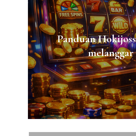
Panduan Hokijoss 
sit
melanggar 