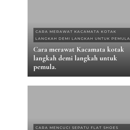
CARA MERAWAT KACAMATA KOTAK
LANGKAH DEMI LANGKAH UNTUK PEMULA
Cara merawat Kacamata kotak
langkah demi langkah untuk
pemula.
CARA MENCUCI SEPATU FLAT SHOES