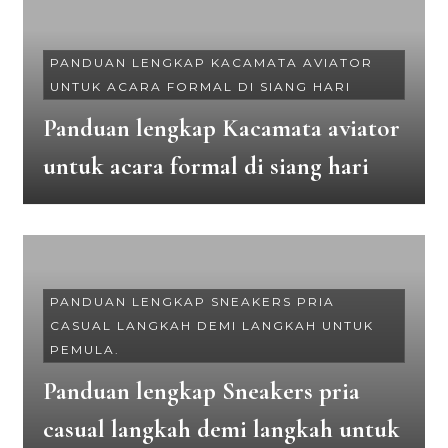
PANDUAN LENGKAP KACAMATA AVIATOR
UNTUK ACARA FORMAL DI SIANG HARI
Panduan lengkap Kacamata aviator
untuk acara formal di siang hari
PANDUAN LENGKAP SNEAKERS PRIA
CASUAL LANGKAH DEMI LANGKAH UNTUK
PEMULA.
Panduan lengkap Sneakers pria
casual langkah demi langkah untuk