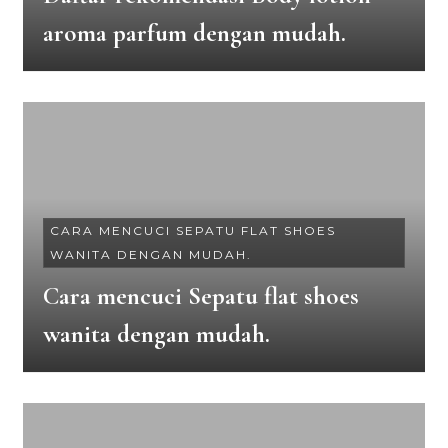
aroma parfum dengan mudah.
CARA MENCUCI SEPATU FLAT SHOES
WANITA DENGAN MUDAH.
Cara mencuci Sepatu flat shoes
wanita dengan mudah.