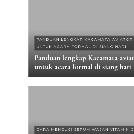
PANDUAN LENGKAP KACAMATA AVIATOR
UNTUK ACARA FORMAL DI SIANG HARI
Panduan lengkap Kacamata avia
untuk acara formal di siang hari
CARA MENCUCI SERUM WAJAH VITAMIN C