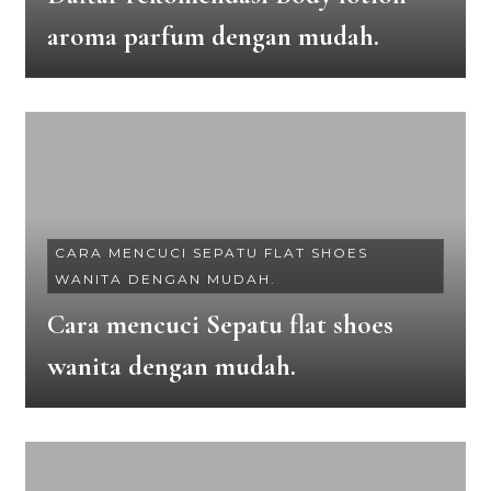
aroma parfum dengan mudah.
CARA MENCUCI SEPATU FLAT SHOES
WANITA DENGAN MUDAH.
Cara mencuci Sepatu flat shoes
wanita dengan mudah.