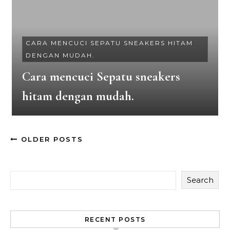
CARA MENCUCI SEPATU SNEAKERS HITAM
DENGAN MUDAH.
Cara mencuci Sepatu sneakers
hitam dengan mudah.
OLDER POSTS
Search
RECENT POSTS