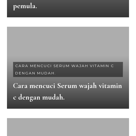
pemula.
CARA MENCUCI SERUM WAJAH VITAMIN C
DENGAN MUDAH.
Cara mencuci Serum wajah vitamin
c dengan mudah.