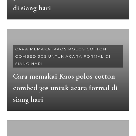
di siang hari
CARA MEMAKAI KAOS POLOS COTTON
COMBED 30S UNTUK ACARA FORMAL DI
SIANG HARI
Cara memakai Kaos polos cotton
combed 30s untuk acara formal di
siang hari