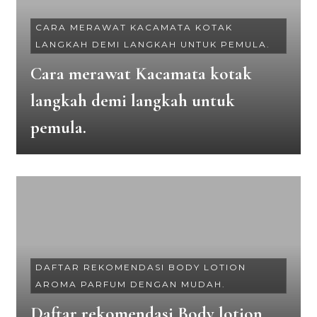
CARA MERAWAT KACAMATA KOTAK
LANGKAH DEMI LANGKAH UNTUK PEMULA.
Cara merawat Kacamata kotak
langkah demi langkah untuk
pemula.
DAFTAR REKOMENDASI BODY LOTION
AROMA PARFUM DENGAN MUDAH.
Daftar rekomendasi Body lotion