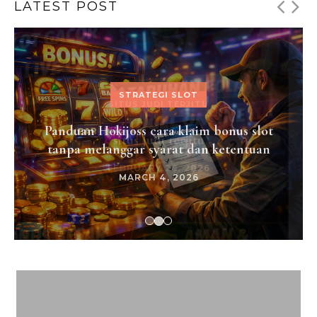
LATEST POST
STRATEGI SLOT
SITUS JUDI TERJITU
Panduan Hokijoss cara klaim bonus slot
situs Judi terjitu
tanpa melanggar syarat dan ketentuan
FEBRUARY 20, 2026
MARCH 4, 2026