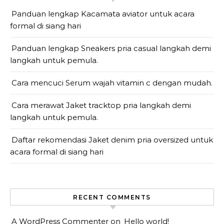
Panduan lengkap Kacamata aviator untuk acara
formal di siang hari
Panduan lengkap Sneakers pria casual langkah demi
langkah untuk pemula.
Cara mencuci Serum wajah vitamin c dengan mudah.
Cara merawat Jaket tracktop pria langkah demi
langkah untuk pemula.
Daftar rekomendasi Jaket denim pria oversized untuk
acara formal di siang hari
RECENT COMMENTS
A WordPress Commenter
on
Hello world!