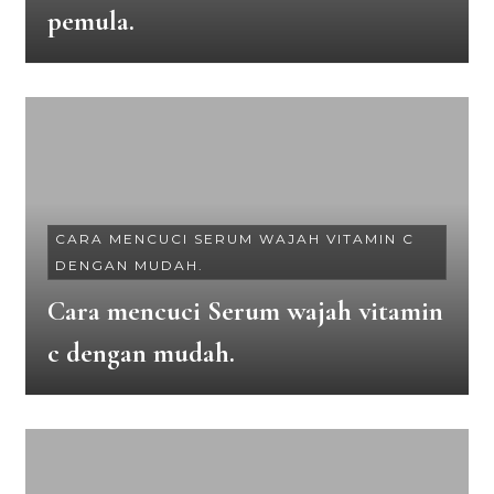
pemula.
CARA MENCUCI SERUM WAJAH VITAMIN C
DENGAN MUDAH.
Cara mencuci Serum wajah vitamin
c dengan mudah.