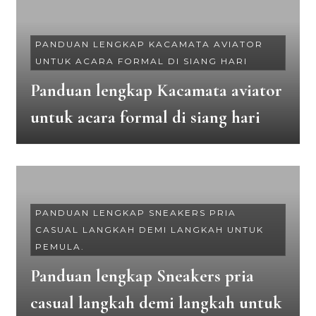
PANDUAN LENGKAP KACAMATA AVIATOR
UNTUK ACARA FORMAL DI SIANG HARI
Panduan lengkap Kacamata aviator
untuk acara formal di siang hari
PANDUAN LENGKAP SNEAKERS PRIA
CASUAL LANGKAH DEMI LANGKAH UNTUK
PEMULA.
Panduan lengkap Sneakers pria
casual langkah demi langkah untuk