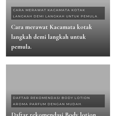
CARA MERAWAT KACAMATA KOTAK
LANGKAH DEMI LANGKAH UNTUK PEMULA.
Cara merawat Kacamata kotak
langkah demi langkah untuk
pemula.
DAFTAR REKOMENDASI BODY LOTION
AROMA PARFUM DENGAN MUDAH.
Daftar rekomendasi Body lotion