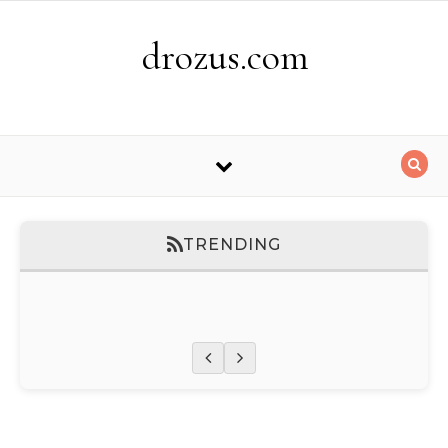
Skip to content
drozus.com
TRENDING