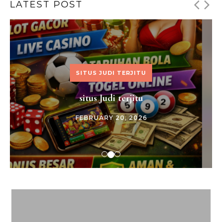
LATEST POST
SITUS JUDI TERJITU
situs Judi terjitu
FEBRUARY 20, 2026