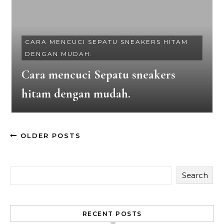
CARA MENCUCI SEPATU SNEAKERS HITAM
DENGAN MUDAH.
Cara mencuci Sepatu sneakers
hitam dengan mudah.
OLDER POSTS
Search
RECENT POSTS