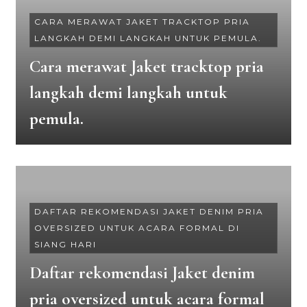
CARA MERAWAT JAKET TRACKTOP PRIA
LANGKAH DEMI LANGKAH UNTUK PEMULA.
Cara merawat Jaket tracktop pria
langkah demi langkah untuk
pemula.
DAFTAR REKOMENDASI JAKET DENIM PRIA
OVERSIZED UNTUK ACARA FORMAL DI
SIANG HARI
Daftar rekomendasi Jaket denim
pria oversized untuk acara formal