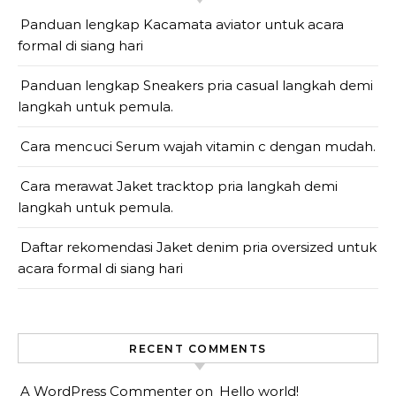
Panduan lengkap Kacamata aviator untuk acara
formal di siang hari
Panduan lengkap Sneakers pria casual langkah demi
langkah untuk pemula.
Cara mencuci Serum wajah vitamin c dengan mudah.
Cara merawat Jaket tracktop pria langkah demi
langkah untuk pemula.
Daftar rekomendasi Jaket denim pria oversized untuk
acara formal di siang hari
RECENT COMMENTS
A WordPress Commenter
on
Hello world!