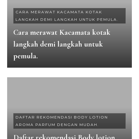
CARA MERAWAT KACAMATA KOTAK
LANGKAH DEMI LANGKAH UNTUK PEMULA.
Cara merawat Kacamata kotak
langkah demi langkah untuk
pemula.
DAFTAR REKOMENDASI BODY LOTION
AROMA PARFUM DENGAN MUDAH.
Daftar rekomendasi Body lotion