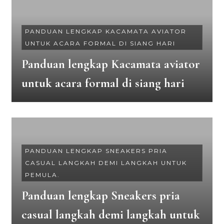
PANDUAN LENGKAP KACAMATA AVIATOR
UNTUK ACARA FORMAL DI SIANG HARI
Panduan lengkap Kacamata aviator
untuk acara formal di siang hari
PANDUAN LENGKAP SNEAKERS PRIA
CASUAL LANGKAH DEMI LANGKAH UNTUK
PEMULA.
Panduan lengkap Sneakers pria
casual langkah demi langkah untuk