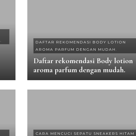
.
DAFTAR REKOMENDASI BODY LOTION
AROMA PARFUM DENGAN MUDAH.
Daftar rekomendasi Body lotion
aroma parfum dengan mudah.
CARA MENCUCI SEPATU SNEAKERS HITAM