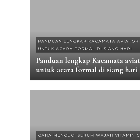
PANDUAN LENGKAP KACAMATA AVIATOR
UNTUK ACARA FORMAL DI SIANG HARI
Panduan lengkap Kacamata avia
untuk acara formal di siang hari
CARA MENCUCI SERUM WAJAH VITAMIN C