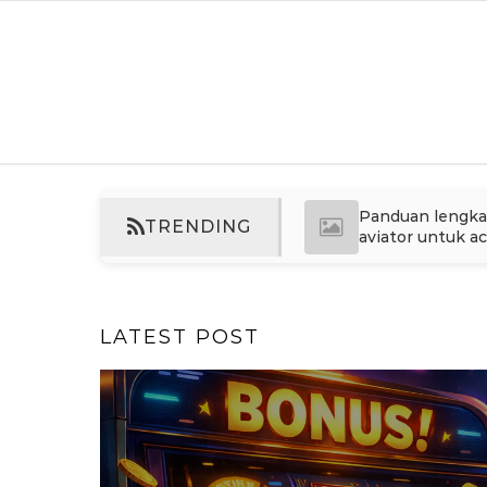
Skip to content
Cara mencuci Sepatu flat
Panduan lengk
TRENDING
shoes wanita dengan mudah.
aviator untuk ac
siang hari
LATEST POST