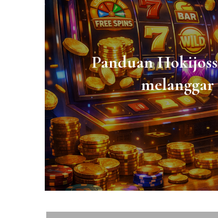
Panduan Hokijoss 
sit
melanggar 