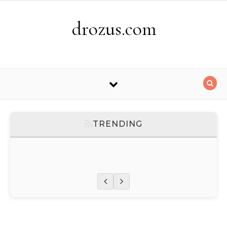
Skip to content
drozus.com
TRENDING