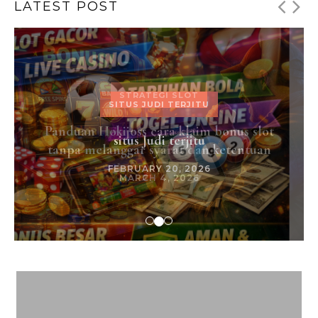
LATEST POST
STRATEGI SLOT
SITUS JUDI TERJITU
Panduan Hokijoss cara klaim bonus slot
situs Judi terjitu
tanpa melanggar syarat dan ketentuan
FEBRUARY 20, 2026
MARCH 4, 2026