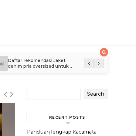
Daftar rekomendasi Jaket
Cara memakai Ka
denim pria oversized untuk
cotton combed 3
acara formal di siang hari
acara formal di si
Search
RECENT POSTS
Panduan lengkap Kacamata