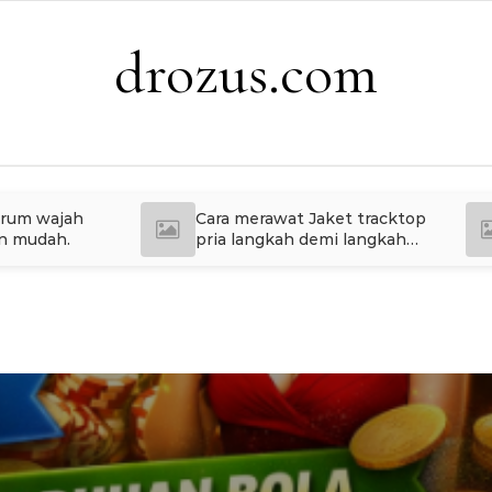
drozus.com
erum wajah
Cara merawat Jaket tracktop
an mudah.
pria langkah demi langkah
untuk pemula.