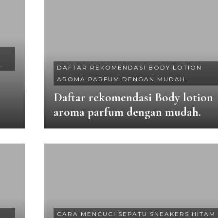
.
DAFTAR REKOMENDASI BODY LOTION
AROMA PARFUM DENGAN MUDAH.
Daftar rekomendasi Body lotion
aroma parfum dengan mudah.
CARA MENCUCI SEPATU SNEAKERS HITAM