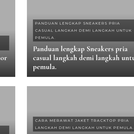
PANDUAN LENGKAP SNEAKERS PRIA
CASUAL LANGKAH DEMI LANGKAH UNTUK
PEMULA.
Panduan lengkap Sneakers pria
tor
casual langkah demi langkah unt
pemula.
CARA MERAWAT JAKET TRACKTOP PRIA
LANGKAH DEMI LANGKAH UNTUK PEMULA