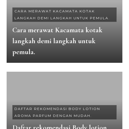
CARA MERAWAT KACAMATA KOTAK
LANGKAH DEMI LANGKAH UNTUK PEMULA.
Cara merawat Kacamata kotak
langkah demi langkah untuk
pemula.
DAFTAR REKOMENDASI BODY LOTION
AROMA PARFUM DENGAN MUDAH.
Daftar rekomendasi Body lotion