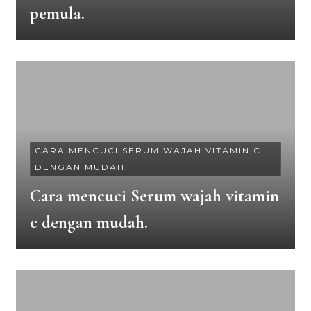
pemula.
CARA MENCUCI SERUM WAJAH VITAMIN C
DENGAN MUDAH.
Cara mencuci Serum wajah vitamin
c dengan mudah.