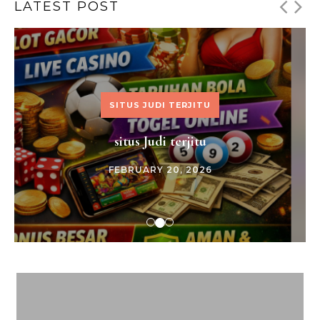
LATEST POST
SITUS JUDI TERJITU
situs Judi terjitu
FEBRUARY 20, 2026