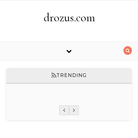
Skip to content
drozus.com
TRENDING