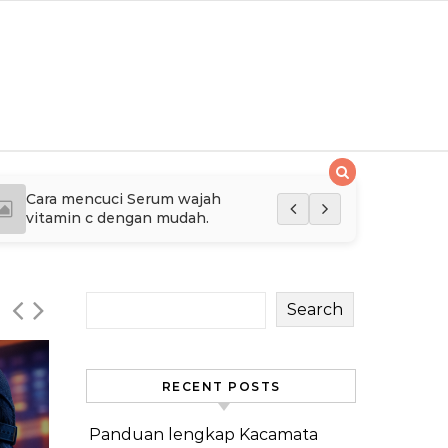
Cara merawat Jaket tracktop
Daftar rekom
pria langkah demi langkah
denim pria ov
untuk pemula.
acara formal d
Search
RECENT POSTS
Panduan lengkap Kacamata