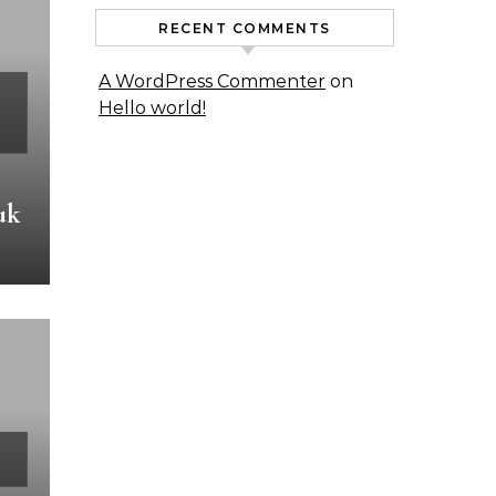
RECENT COMMENTS
A WordPress Commenter
on
Hello world!
uk
.