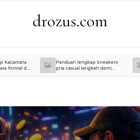
drozus.com
gkap Sneakers
Cara mencuci Serum wajah
langkah demi
vitamin c dengan mudah.
k pemula.