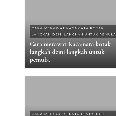
CARA MERAWAT KACAMATA KOTAK
LANGKAH DEMI LANGKAH UNTUK PEMULA
Cara merawat Kacamata kotak
langkah demi langkah untuk
pemula.
CARA MENCUCI SEPATU FLAT SHOES