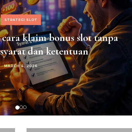
STRATEGI SLOT
SITUS JUDI TERJITU
cara klaim bonus slot tanpa
us Judi terjitu
syarat dan ketentuan
FEBRUARY 20, 2026
MARCH 4, 2026