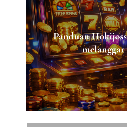
Panduan Hokijoss 
sit
melanggar 