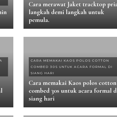
Cara merawat Jaket tracktop pri
min
langkah demi langkah untuk
pemula.
A
CARA MEMAKAI KAOS POLOS COTTON
COMBED 30S UNTUK ACARA FORMAL DI
SIANG HARI
Cara memakai Kaos polos cotton
l
combed 30s untuk acara formal d
siang hari