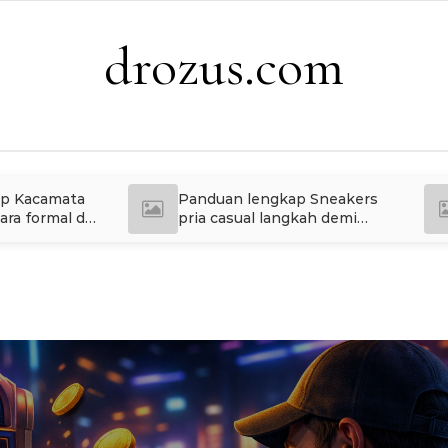
drozus.com
p Sneakers
Cara mencuci Serum wajah
gkah demi
vitamin c dengan mudah.
pemula.