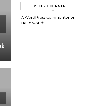
RECENT COMMENTS
A WordPress Commenter
on
Hello world!
uk
.