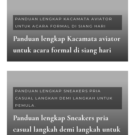
PANDUAN LENGKAP KACAMATA AVIATOR
UNTUK ACARA FORMAL DI SIANG HARI
Panduan lengkap Kacamata aviator
untuk acara formal di siang hari
PANDUAN LENGKAP SNEAKERS PRIA
CASUAL LANGKAH DEMI LANGKAH UNTUK
PEMULA.
Panduan lengkap Sneakers pria
casual langkah demi langkah untuk