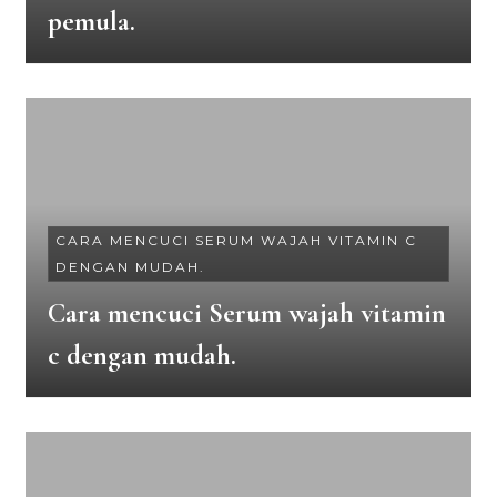
pemula.
CARA MENCUCI SERUM WAJAH VITAMIN C
DENGAN MUDAH.
Cara mencuci Serum wajah vitamin
c dengan mudah.