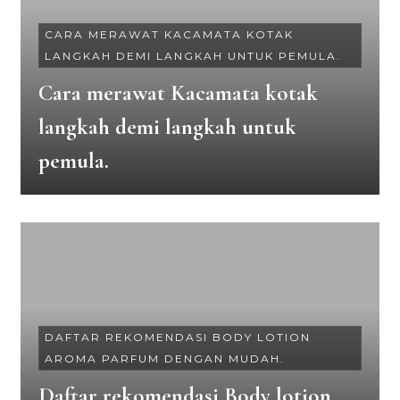
CARA MERAWAT KACAMATA KOTAK
LANGKAH DEMI LANGKAH UNTUK PEMULA.
Cara merawat Kacamata kotak
langkah demi langkah untuk
pemula.
DAFTAR REKOMENDASI BODY LOTION
AROMA PARFUM DENGAN MUDAH.
Daftar rekomendasi Body lotion