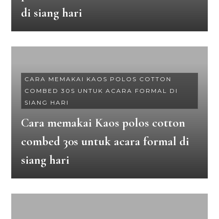
di siang hari
CARA MEMAKAI KAOS POLOS COTTON
COMBED 30S UNTUK ACARA FORMAL DI
SIANG HARI
Cara memakai Kaos polos cotton
combed 30s untuk acara formal di
siang hari