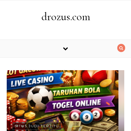
Skip to content
drozus.com
SITUS JUDI TERJITU