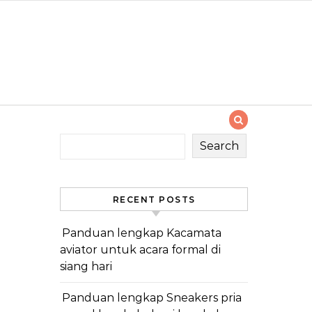
Search
RECENT POSTS
Panduan lengkap Kacamata
aviator untuk acara formal di
siang hari
Panduan lengkap Sneakers pria