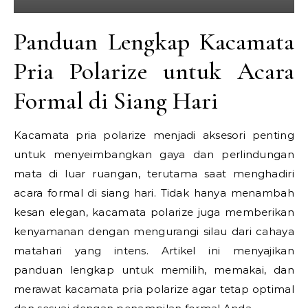
Panduan Lengkap Kacamata
Pria Polarize untuk Acara
Formal di Siang Hari
Kacamata pria polarize menjadi aksesori penting
untuk menyeimbangkan gaya dan perlindungan
mata di luar ruangan, terutama saat menghadiri
acara formal di siang hari. Tidak hanya menambah
kesan elegan, kacamata polarize juga memberikan
kenyamanan dengan mengurangi silau dari cahaya
matahari yang intens. Artikel ini menyajikan
panduan lengkap untuk memilih, memakai, dan
merawat kacamata pria polarize agar tetap optimal