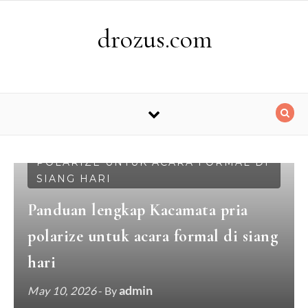
Skip to content
drozus.com
PANDUAN LENGKAP KACAMATA PRIA
POLARIZE UNTUK ACARA FORMAL DI
SIANG HARI
Panduan lengkap Kacamata pria
polarize untuk acara formal di siang
hari
admin
May 10, 2026
- By