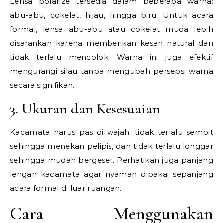
Lensa polarize tersedia dalam beberapa warna:
abu-abu, cokelat, hijau, hingga biru. Untuk acara
formal, lensa abu-abu atau cokelat muda lebih
disarankan karena memberikan kesan natural dan
tidak terlalu mencolok. Warna ini juga efektif
mengurangi silau tanpa mengubah persepsi warna
secara signifikan.
3. Ukuran dan Kesesuaian
Kacamata harus pas di wajah: tidak terlalu sempit
sehingga menekan pelipis, dan tidak terlalu longgar
sehingga mudah bergeser. Perhatikan juga panjang
lengan kacamata agar nyaman dipakai sepanjang
acara formal di luar ruangan.
Cara Menggunakan